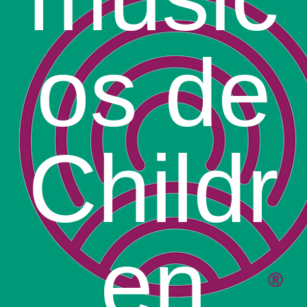
os de
Childr
en