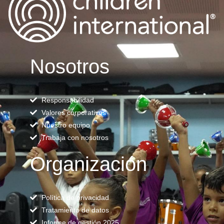
Nosotros
Responsabilidad
Valores corporativos
Nuestro equipo
Trabaja con nosotros
Organización
Política de privacidad
Tratamiento de datos
Informe de gestión 2025