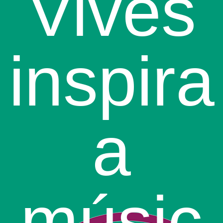
Vives
inspira
a
músic