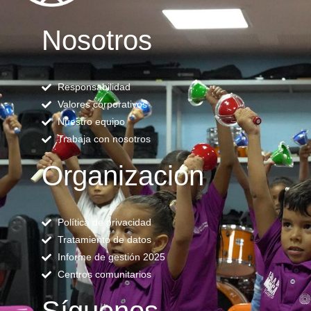
Nosotros
Responsabilidad
Valores corporativos
Nuestro equipo
Trabaja con nosotros
Organización
Política de privacidad
Tratamiento de datos
Informe de gestión 2025
Centros comunitarios