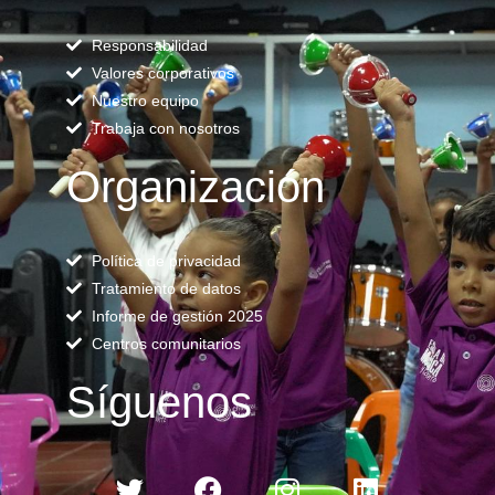
Responsabilidad
Valores corporativos
Nuestro equipo
Trabaja con nosotros
Organización
Política de privacidad
Tratamiento de datos
Informe de gestión 2025
Centros comunitarios
Síguenos